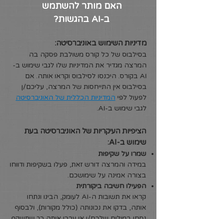
האם מותר להשתמש
ב-AI בהגשות?
מדיניות השימוש באוניברסיטה:
בסילבוס של כל קורס משולבת פסקה בה
המרצה מגדיר את המדיניות שלו לגבי שימוש ב-
AI בקורס. היכנסו לסילבוס וקראו אותה. אם
בסילבוס אין התייחסות של המרצה, עליכם/ן
לפעול לפי
המדיניות הכללית של האוניברסיטה
לגבי שימוש ב-AI.
הציפיות העיקריות של האוניברסיטה בעת
שימוש ב-AI:
שמרו על שקיפות
במידה והמרצה דורש זאת, פעלו בשקיפות ודווחו
בצורה אמינה על שימושכם.
הפעילו חשיבה ביקורתית
קראו את תשובות ה-AI לעומק, הבינו ונתחו
אותה, בדקו את נכונותה (כולל מקורות), ולבסוף
נסחו במילים שלכם/ן או ערכו אותה כך שתשקף