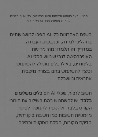
סרטון קצר בנושא מדיניות האוניברסיטה, כלי AI מומלצים
ושימוש מושכל בכלי AI בלימודים
בשנים האחרונות כלי AI הפכו למשמעותיים
בתהליכי למידה, וכן בשוק העבודה.
במדריך זה תלמדו:
מהי מדיניות
האוניברסיטה לגבי שימוש בכלי AI
בלימודים, באילו כלים מומלץ להשתמש,
וכיצד להשתמש בהם בצורה מיטבית,
אחראית ומושכלת.
חשוב לזכור, שכלי AI הם
כלים משלימים
בלבד
. יש להשתמש בהם בשילוב עם חומרי
הקורס בלבד, ולהקפיד להמשיך לפתח
מיומנויות חשובות כמו חשיבה ביקורתית,
בדיקת מקורות, הסקת מסקנות וכתיבה.