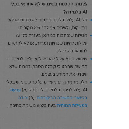
​⚠️ מהן הסכנות בשימוש לא אחראי בכלי
AI בלמידה?
כלי AI עלולים לתת תשובות לא נכונות או לא
מדוייקות, ולעיתים אף להמציא מקורות.
מטלות שנכתבות במלואן בעזרת כלי AI
עלולות להיות שטחיות וגנריות, או לא להתאים
להוראות המטלה.
שימוש ב-AI עלול להוביל ל"אשליית למידה" –
תחושה שהבנו כי קיבלנו הסבר, למרות שלא
עיבדנו את המידע בעצמנו.
חלק מהמחקרים מעידים על כך ששימוש בכלי
AI עלול לפגום בלמידה. לדוגמה: (א)
פגיעה
בכישורי החשיבה הביקורתית
. (ב)
ירידה
בפעילות המוחית
בעת ביצוע משימת כתיבה.