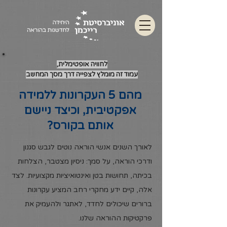
לחוויה אופטימלית,
עמוד זה מומלץ לצפייה דרך מסך המחשב
מהם 5 העקרונות ללמידה
אפקטיבית, וכיצד ניישם
אותם בקורס?
לאורך השנים אנשי הוראה נוטים לגבש סגנון
ודרכי הוראה, על סמך: ניסיון מצטבר, הצלחות
בכיתה, תחושות בטן ואינטואיציות מקצועיות. לצד
אלה, קיים ידע מחקרי רחב המציע עקרונות
ברורים שיכולים לחדד, לאתגר ולהעמיק את
פרקטיקות ההוראה שלנו.