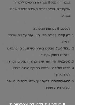
בעמוד זה נציג 5 עקרונות מרכזיים ללמידה
אפקטיבית, ונציע דרכים מעשיות לשלב אותם
בקורס.
לפניכם 5 עקרונות המפתח:
ידע קודם
: למידה חדשה נשענת על מה שכבר
יודעים.
עיבוד פעיל
: מבינים באמת כשחושבים, מתנסים
ופועלים באופן אקטיבי.
מוטיבציה
: ערך ותחושת הצלחה מניעים למידה.
תרגול שליפה
: שליפה מחזקת הבנה וזיכרון
לטווח ארוך.
מטא-קוגיניציה
: לדעת איך אנחנו לומדים, משפר
את הלמידה עצמה.
5 העקרונות ללמידה אפקטיבית