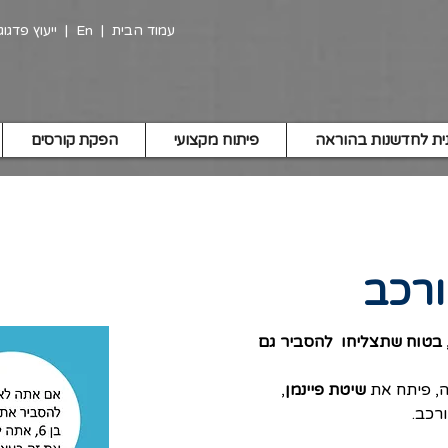
עמוד הבית
|
En
| ​​
ייעוץ פדגו
ית לחדשנות בהוראה
פיתוח מקצועי
הפקת קורסים
ורכב
ל דבר שתצליחו להסביר לילד בן 6, בטוח שתצליחו  להסביר גם 
ה, פיתח את 
שיטת פיינמן
, 
רכב.